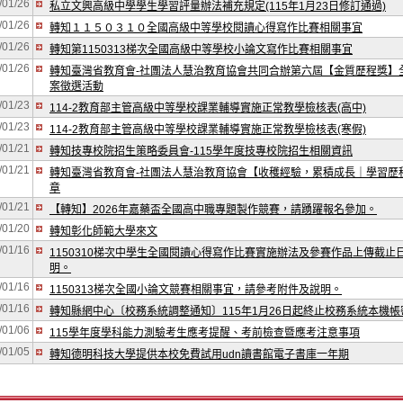
/01/26
私立文興高級中學學生學習評量辦法補充規定(115年1月23日修訂通過)
/01/26
轉知１１５０３１０全國高級中等學校閱讀心得寫作比賽相關事宜
/01/26
轉知第1150313梯次全國高級中等學校小論文寫作比賽相關事宜
/01/26
轉知臺灣省教育會-社團法人慧治教育協會共同合辦第六屆【金質歷程獎】
案徵選活動
/01/23
114-2教育部主管高級中等學校課業輔導實施正常教學檢核表(高中)
/01/23
114-2教育部主管高級中等學校課業輔導實施正常教學檢核表(寒假)
/01/21
轉知技專校院招生策略委員會-115學年度技專校院招生相關資訊
/01/21
轉知臺灣省教育會-社團法人慧治教育協會【收穫經驗，累積成長｜學習歷
章
/01/21
【轉知】2026年嘉藥盃全國高中職專題製作競賽，請踴躍報名參加。
/01/20
轉知彰化師範大學來文
/01/16
1150310梯次中學生全國閱讀心得寫作比賽實施辦法及參賽作品上傳截止
明。
/01/16
1150313梯次全國小論文競賽相關事宜，請參考附件及說明。
/01/16
轉知縣網中心〔校務系統調整通知〕115年1月26日起終止校務系統本機帳
/01/06
115學年度學科能力測驗考生應考提醒、考前檢查暨應考注意事項
/01/05
轉知德明科技大學提供本校免費試用udn讀書館電子書庫一年期