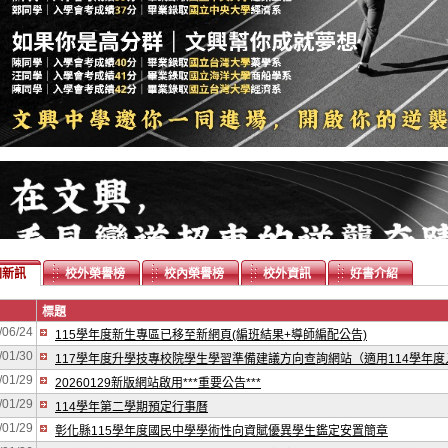
園新訊
校外榮譽榜
校內榮譽榜
校外資訊
好書介紹
標題
/06/24
115學年度新生專區已移至新網頁(編班結果+導師編配公告)
/01/30
117學年度升學技專校院學生學習準備建議方向查詢網站（適用114學年
/01/29
20260129新版網站啟用***重要公告***
/01/29
114學年第二學期預定行事曆
/01/29
彰化縣115學年度國民中學學術性向資賦優異學生鑑定安置簡章