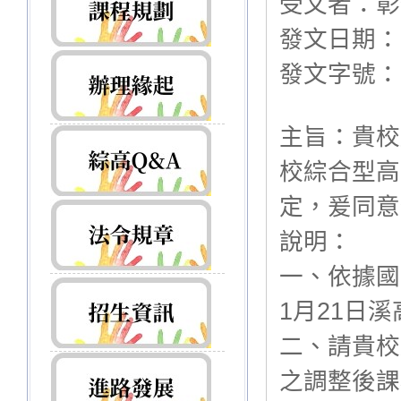
受文者：彰
發文日期：
發文字號：臺
主旨：貴校
校綜合型高
定，爰同意
說明：
一、依據國
1月21日溪
二、請貴校
之調整後課