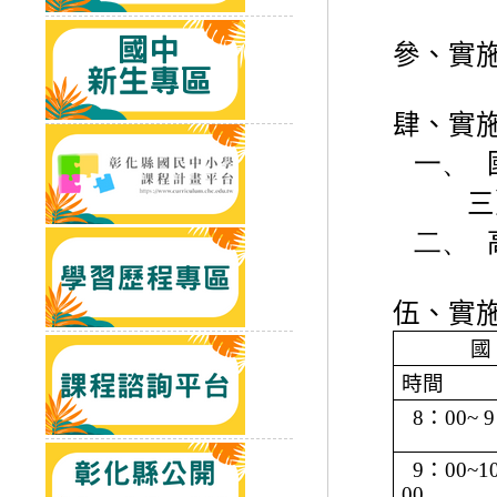
參、實
肆、實
一、
三
二、
伍、實
國
時間
8
：
00~ 9
9
：
00~1
00