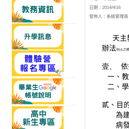
日期：2014/4/16
發佈人：系統管理
天主
辦法
96,6,25
壹、
依
一、教
二、學
貳、目
為
病