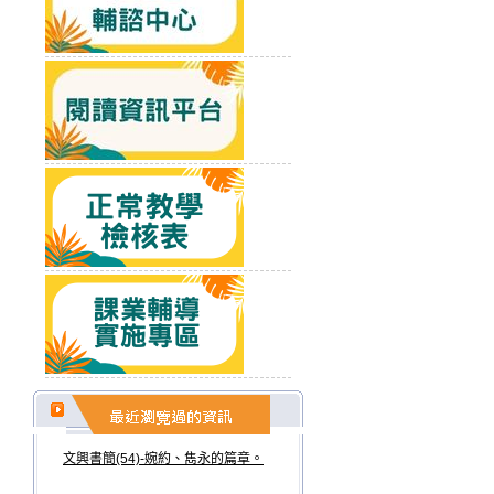
文興書簡(54)-婉約、雋永的篇章。