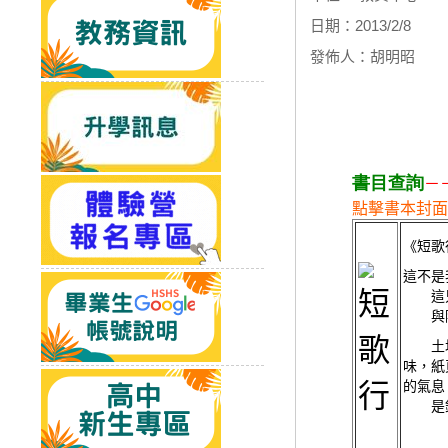
日期：2013/2/8
發佈人：胡明昭
書目查詢
－
點擊書本封面
《短歌
這不是
這只
與際
土地
味，紙
的氣息
是鍾