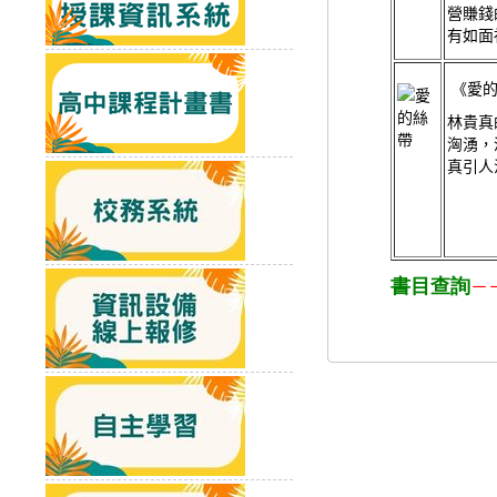
營賺錢
有如面
《愛的
林貴真
洶湧，
真引人
書目查詢
－