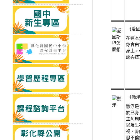
《愛因
在這本
你會由
身上，
訣與技
《懸
懸浮是
於已身
主角周
以及生
視、骨
忍不倫