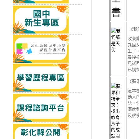
《我
收養
異國
生子
最後
見諾
已悄
《蘋
這本
動人
訣，
深度
及很