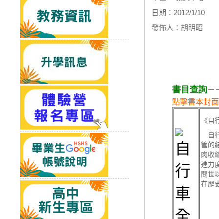
日期：2012/1/10
發佈人：胡明昭
書目查詢
－
點擊書本封面
《自
自行
管的
肉收
進力
問世
在歷