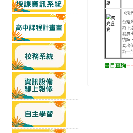
《燭
台籍
紹下
發展
情誼
奏出
為一
書目查詢
－