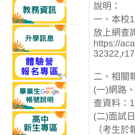
說明：
一、本校
放上網查
https://ac
32322,r1
二、相關
(一)網
查資料：1
(二)面試
（考生於