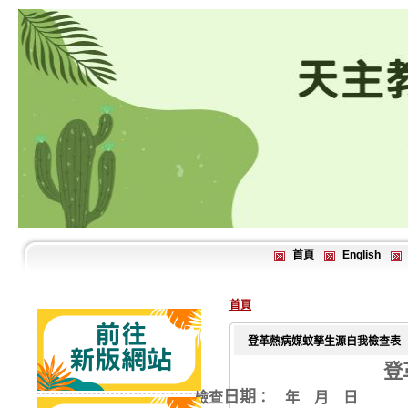
首頁
English
首頁
登革熱病媒蚊孳生源自我檢查表
登
日期
檢查
： 年 月 日