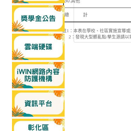
30.
其他
總 計
註
1
：本表在學校、社區實施宣導或
2
：發現大型髒亂點/
孳生源請以