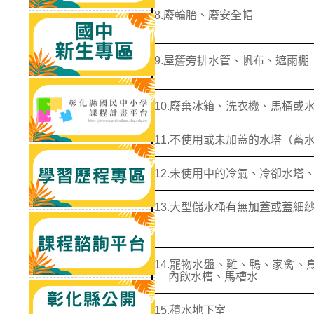
8.
廢輪胎、廢安全帽
9.
屋簷旁排水管、帆布、遮雨棚
10.
廢棄冰箱、洗衣機、馬桶或
11.
不使用或未加蓋的水塔（蓄
12.
未使用中的冷氣、冷卻水塔
13.
大型儲水桶有無加蓋或蓋細
14.
寵物水盤、雞、鴨、家禽、
內飲水槽、馬槽水
15.
積水地下室