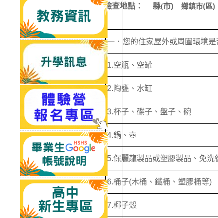
檢查地點： 縣(
市)
鄉鎮市(區
一．您的住家屋外或周圍環境是
1.
空瓶、空罐
2.
陶甕、水缸
3.
杯子、碟子、盤子、碗
4.
鍋、壺
5.
保麗龍製品或塑膠製品、免洗
6.
桶子
(
木桶、鐵桶、塑膠桶等
)
7.
椰子殼