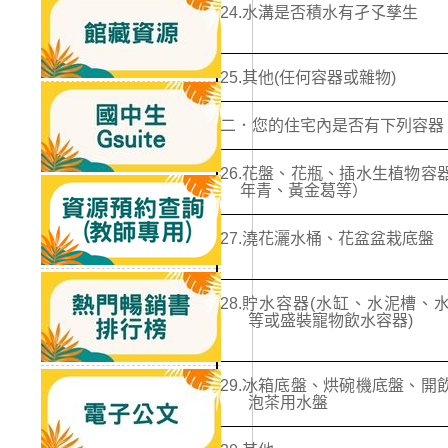
24.
水溝是否積水有孑孓孳生
25.
其他
(
任何容器或雜物
)
二．您的住宅內是否有下列容器
26.
花盤、花瓶、插水生植物容
年青、黃金葛等）
27.
澆花灑水桶、花盆盆栽底盤
28.
貯水容器
(
水缸、水泥槽、
等或盛裝寵物飲水容器
)
29.
冰箱底盤、烘碗機底盤、開
泡茶用水盤