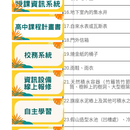
16.
地下室內的集水井
17.
自來水表或瓦斯表
18.
門外信箱
19.
燒金紙的桶子
20.
雨鞋、雨衣
21.
天然積水容器（竹籬笆竹
筒、樹幹上的樹洞、大型樹葉
22.
旗座水泥樁上及其他可積水
23.
假山造型水池（凹槽處）、