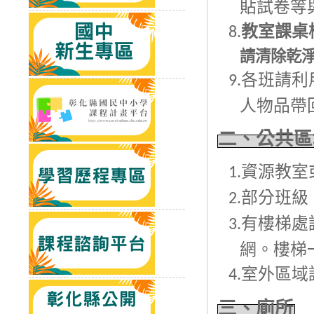
貼試卷等
教室課桌
8.
請清除乾
各班請利
9.
人物品帶
二、公共區
資源教室
1.
部分班級
2.
有樓梯處
3.
網。樓梯
室外區域
4.
三、廁所