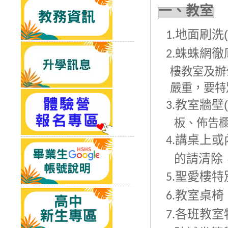
一、教室
地面刷洗(
1.
蛛蛛網徹
2.
樓教室及辦
嚴重，要特
教室牆壁(
3.
板、佈告
講桌上或
4.
的請清除
聖愛樓特
5.
教室桌椅
6.
各班教室
7.