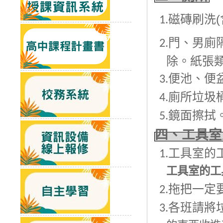
磁磚刷洗(
1.
門、男廁
2.
除。紙張
便池、便盆
3.
廁所垃圾桶
4.
鏡面擦拭
5.
四、工具室
工具室的
1.
工具室的工
拖把一定
2.
各班請將
3.