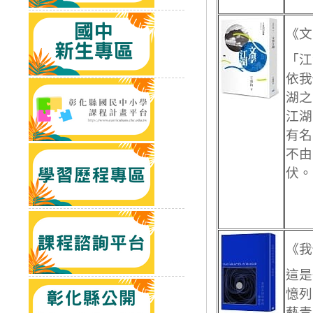
《文
「江
依我
湖之
江湖
有名
不由
伏。
《我
這是
憶列
藝青