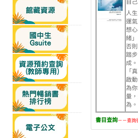
自己
人生
運氣
想心
緒」
否則
踏步
成。
「真
啟動
為你
量，
為。
書目查詢
－－查詢