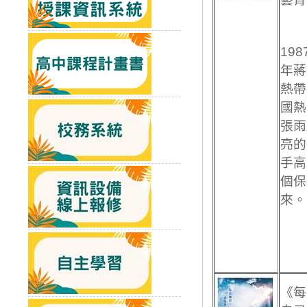
時
19
年蔣
熱帶
國熱
張雨
亮的
手高
個保
來。
《每