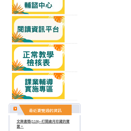
文興書簡(119)--打開歲月珍藏的寶
篋。