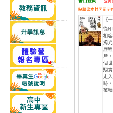
書目查詢
－－查詢
點擊書本封面圖示
《一
從印
相容
揚光
歷程
產，
個世
翔實
走入
跡，
萬種