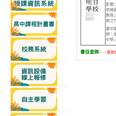
影響
思維
教育
典之
書中
想：
中學
書目查詢
－－查詢