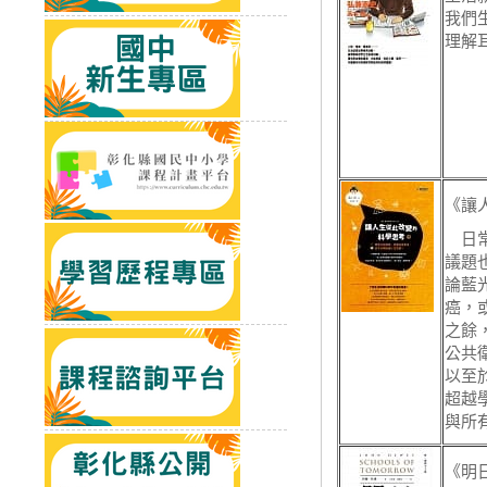
我們
理解
《讓
日常
議題
論藍
癌，
之餘
公共
以至
超越
與所
《明