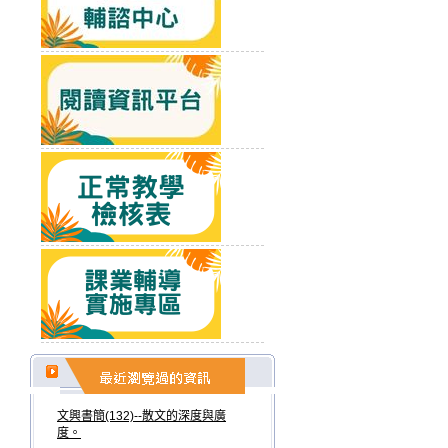
文興書簡(132)--散文的深度與廣
度。