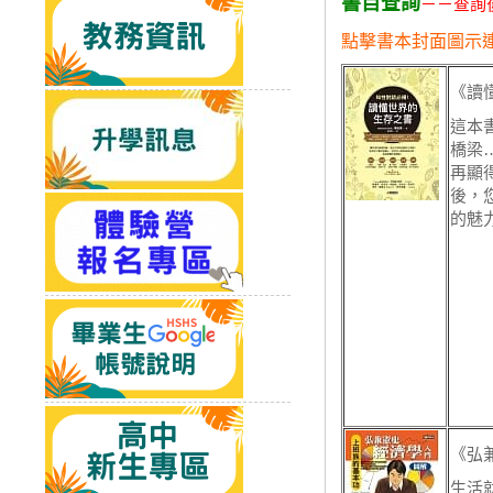
書目查詢
－－查詢
點擊書本封面圖示
《讀
這本
橋梁
再顯
後，
的魅
《弘
生活