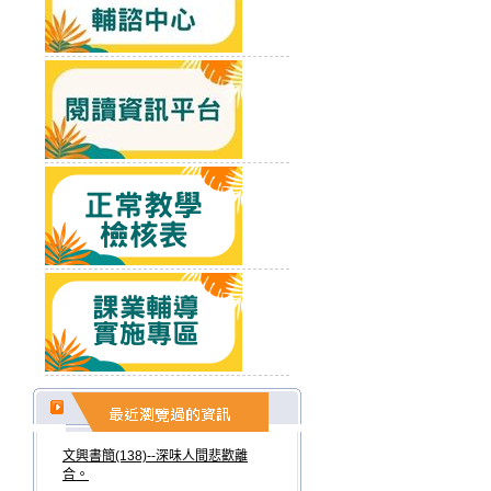
文興書簡(138)--深味人間悲歡離
合。