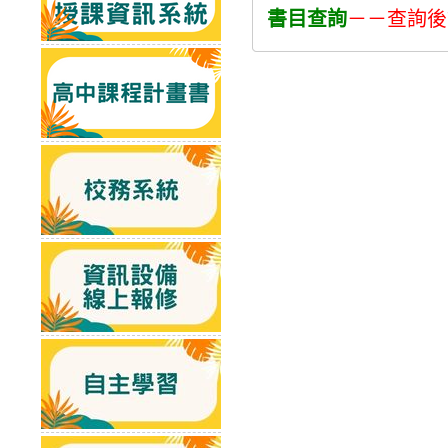
書目查詢
－－查詢後