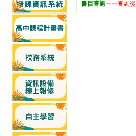
書目查詢
－－查詢後