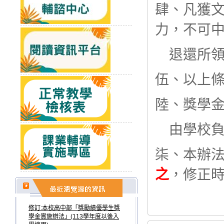
肆、凡獲
力，不可中
退還所領
伍、以上
陸、獎學
由學校負
柒、本辦
之
，修正
修訂:本校高中部「獎勵績優學生獎
學金實施辦法」(113學年度以後入