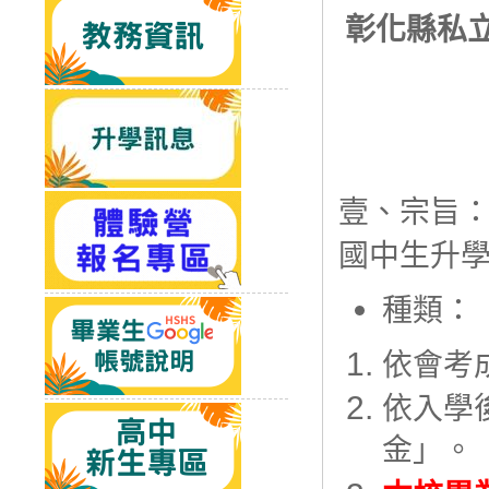
彰化縣私
壹、宗旨
國中生升
種類：
依會考
依入學
金」。