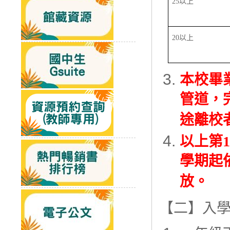
25以上
20以上
本校畢
管道，完
途離校
以上第1
學期起
放。
【二】入