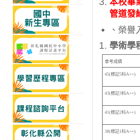
本校畢
管道發
、榮譽
學術學
會考成績
45(
標記
5
科
A++)
43(
標記
3
科
A++)
41(
標記
2
科
A++)
38(
標記
1
科
A++)