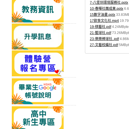
7-八堡圳環境服務社.pptx
10-春暉社團成果.pptx
6.
15數字油畫.pptx
33.83M
17飲食文化社.mp4
19.7
19-棋藝社.pdf
4.24MByte
21-籃球社.pdf
73.26MByt
23-樂樂棒球社..pdf
4.86
27-文藝校編社.pdf
5MByt