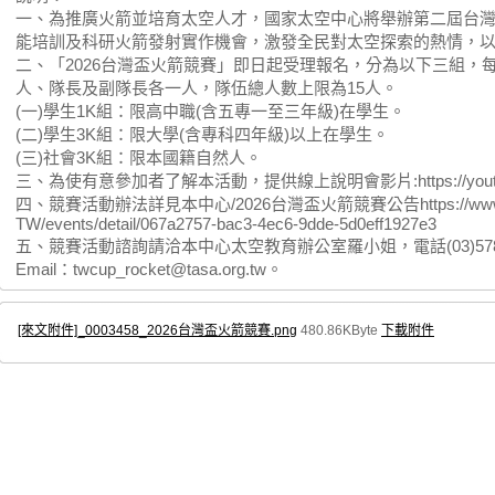
一、為推廣火箭並培育太空人才，國家太空中心將舉辦第二屆台
能培訓及科研火箭發射實作機會，激發全民對太空探索的熱情，
二、「2026台灣盃火箭競賽」即日起受理報名，分為以下三組，
人、隊長及副隊長各一人，隊伍總人數上限為15人。
(一)學生1K組：限高中職(含五專一至三年級)在學生。
(二)學生3K組：限大學(含專科四年級)以上在學生。
(三)社會3K組：限本國籍自然人。
三、為使有意參加者了解本活動，提供線上說明會影片:https://youtu.b
四、競賽活動辦法詳見本中心/2026台灣盃火箭競賽公告https://www.tasa
TW/events/detail/067a2757-bac3-4ec6-9dde-5d0eff1927e3
五、競賽活動諮詢請洽本中心太空教育辦公室羅小姐，電話(03)578-4
Email：twcup_rocket@tasa.org.tw。
[來文附件]_0003458_2026台灣盃火箭競賽.png
480.86KByte
下載附件