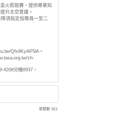
灣盃火箭競賽，提供專業知
以提升太空意識。
每隊須指定指導員一至二
e/Qfx8KyAP5lA。
.org.tw/zh-
208分機8937，
瀏覽數
363