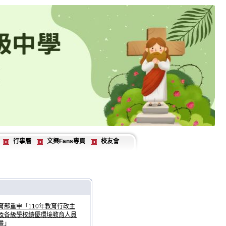
行事曆
文興Fans專頁
校友會
育部重申「110年教育行政主
及各級學校績優環境教育人員
畫」