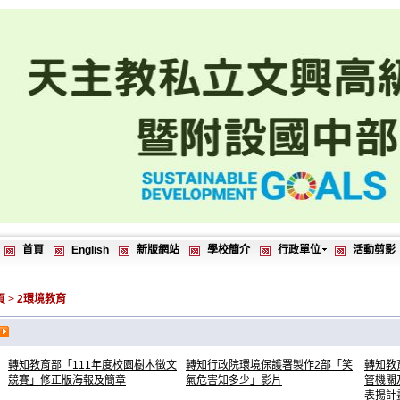
首頁
English
新版網站
學校簡介
行政單位
活動剪影
頁
>
2環境教育
轉知教育部「111年度校園樹木徵文
轉知行政院環境保護署製作2部「笑
轉知教
競賽」修正版海報及簡章
氣危害知多少」影片
管機關
表揚計