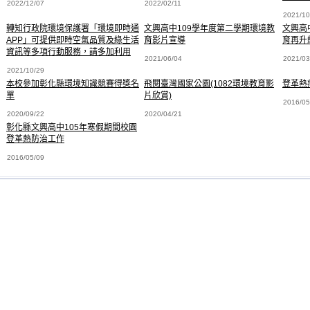
2022/12/07
2022/02/11
2021/10
轉知行政院環境保護署「環境即時通
文興高中109學年度第二學期環境教
文興高
APP」可提供即時空氣品質及綠生活
育影片宣導
育再升
資訊等多項行動服務，請多加利用
2021/06/04
2021/03
2021/10/29
本校參加彰化縣環境知識競賽得獎名
飛閱臺灣國家公園(1082環境教育影
登革熱
單
片欣賞)
2016/05
2020/09/22
2020/04/21
彰化縣文興高中105年寒假期間校園
登革熱防治工作
2016/05/09