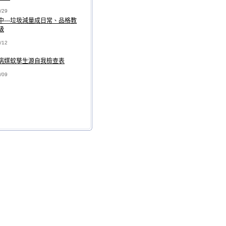
/29
中---垃圾減量成日常、品格教
級
/12
病媒蚊孳生源自我檢查表
/09