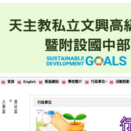
首頁
English
新版網站
學校簡介
行政單位
活動剪影
人
會
行政單位
事
計
室
室