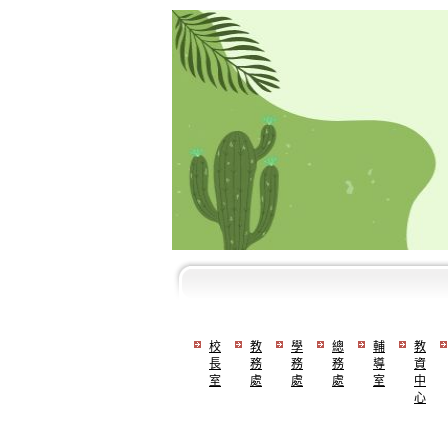
校
教
學
總
輔
教
長
務
務
務
導
資
室
處
處
處
室
中
心