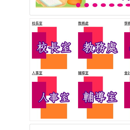
校長室
教務處
學
人事室
輔導室
會