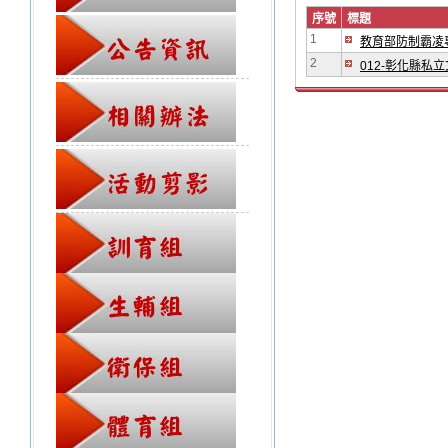
序號
標題
1
教育部防制霸凌專
2
012-彰化縣私