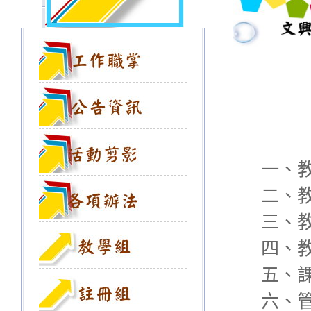
一、
二、
三、
四、
五、
六、