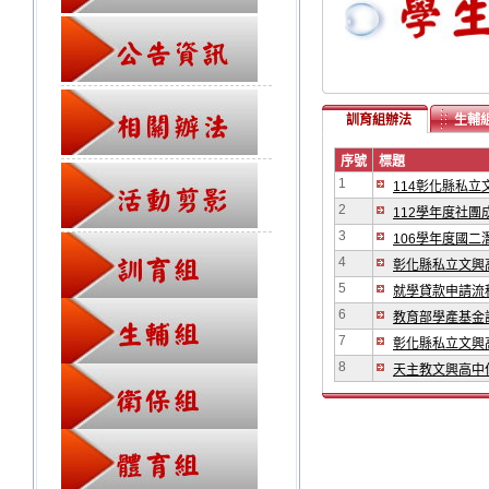
訓育組辦法
生輔
序號
標題
1
114彰化縣私
2
112學年度社團成
3
106學年度國
4
彰化縣私立文興
5
就學貸款申請流
6
教育部學產基金
7
彰化縣私立文興
8
天主教文興高中