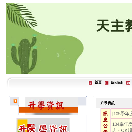
首頁
English
升學資訊
訊
|
105學
息
104學
公
店、OK