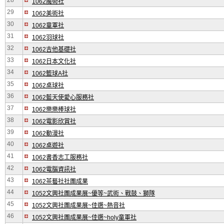
28
1062魔術社
29
1062美術社
30
1062童軍社
31
1062羽球社
32
1062吉他基礎社
33
1062日本文化社
34
1062籃球A社
35
1062桌球社
36
1062藍天使愛心服務社
37
1062樂樂棒球社
38
1062電影欣賞社
39
1062動漫社
40
1062桌遊社
41
1062書香志工服務社
42
1062電腦資訊社
43
1062茶藝社社團成果
44
1052文興社團成果展~優等~武術、戰鼓、獅隊
45
1052文興社團成果展~佳選~熱音社
46
1052文興社團成果展~佳選~holy童軍社