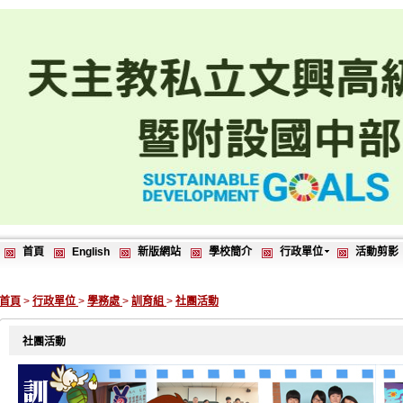
首頁
English
新版網站
學校簡介
行政單位
活動剪影
首頁
>
行政單位
>
學務處
>
訓育組
>
社團活動
社團活動