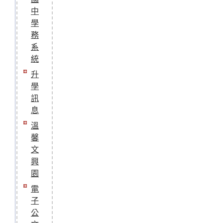
中
學
務
系
統
升
學
訊
息
溫
馨
文
興
園
電
子
公