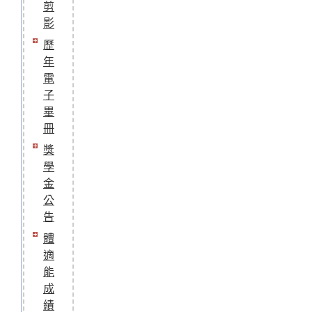
剪
影
歷
年
電
子
畢
冊
獎
學
金
公
告
體
適
能
成
績