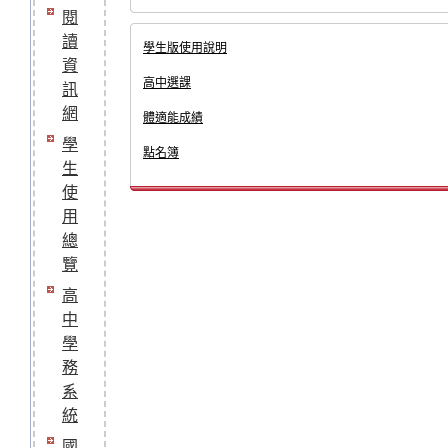
閱
讀
學生版使用說明
資
高中選課
訊
網
體適能成績
學
點名簿
生
使
用
總
覽
高
中
學
務
系
統
國