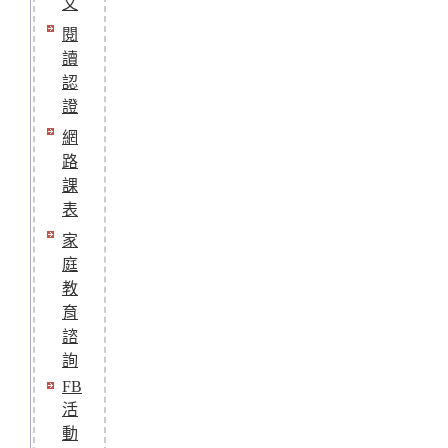
文
閱
讀
認
證
網
路
課
表
家
庭
教
育
諮
詢
FB
活
動