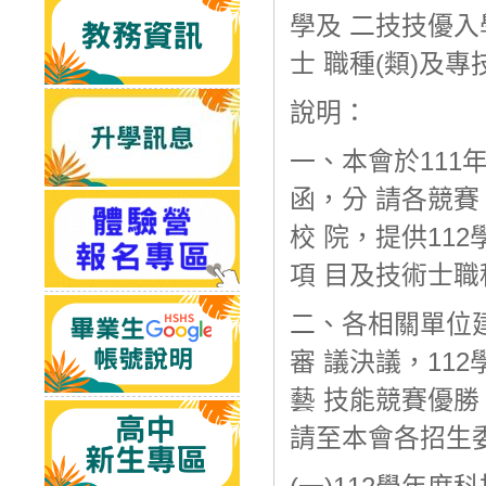
學及 二技技優
士 職種(類)及
說明：
一、本會於111年
函，分 請各競
校 院，提供11
項 目及技術士職
二、各相關單位建
審 議決議，11
藝 技能競賽優勝
請至本會各招生