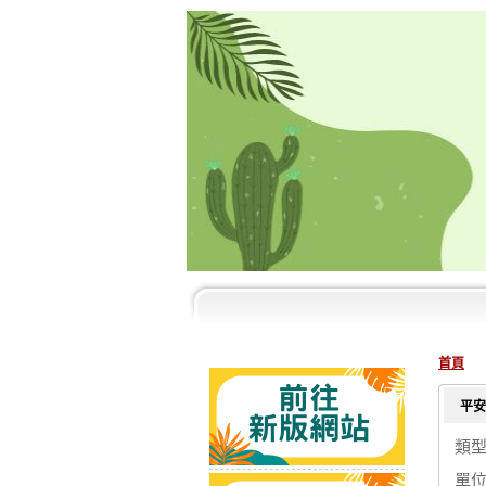
首頁
平安
類
單位