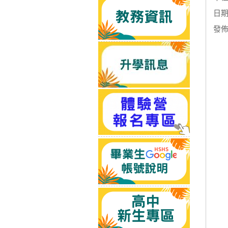
日期：
發