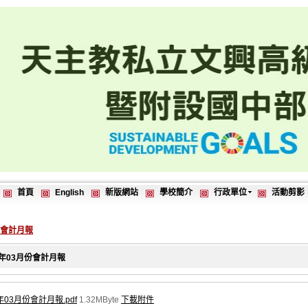
首頁
English
新版網站
學校簡介
行政單位
活動剪影
7會計月報
3年03月份會計月報
年03月份會計月報.pdf
1.32MByte
下載附件