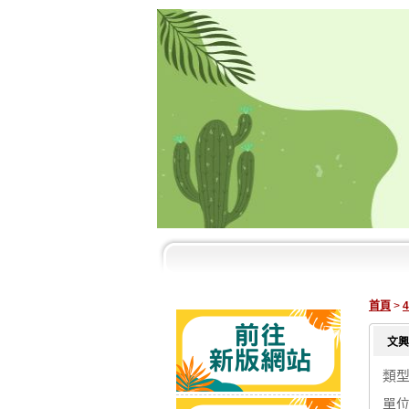
首頁
>
文興
類
單位