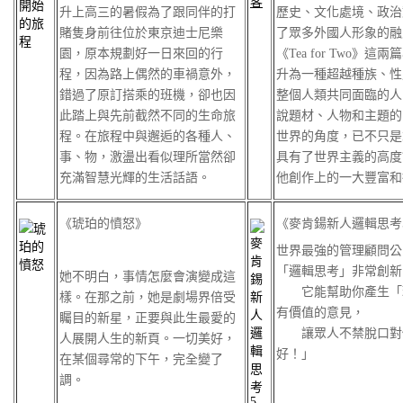
升上高三的暑假為了跟同伴的打
歷史、文化處境、政治
賭隻身前往位於東京迪士尼樂
了眾多外國人形象的融入。
園，原本規劃好一日來回的行
《Tea for Two》
程，因為路上偶然的車禍意外，
升為一種超越種族、性
錯過了原訂搭乘的班機，卻也因
整個人類共同面臨的人
此踏上與先前截然不同的生命旅
說題材、人物和主題的
程。在旅程中與邂逅的各種人、
世界的角度，已不只是
事、物，激盪出看似理所當然卻
具有了世界主義的高度
充滿智慧光輝的生活話語。
他創作上的一大豐富和
《琥珀的憤怒》
《麥肯鍚新人邏輯思考
世界最強的管理顧問公
「邏輯思考」非常創新
她不明白，事情怎麼會演變成這
它能幫助你產生「理
樣。在那之前，她是劇場界倍受
有價值的意見，
矚目的新星，正要與此生最愛的
讓眾人不禁脫口對你
人展開人生的新頁。一切美好，
好！」
在某個尋常的下午，完全變了
調。