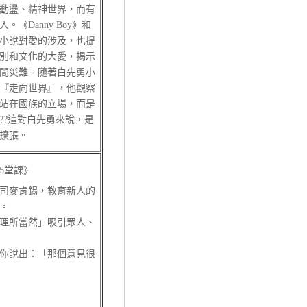
動盪、精神世界，而有
《Danny Boy》和
這兩篇小說對愛的涉及，也提
別和文化的大愛，揭示
間災難。隨著白先勇小
『走向世界』，他觀察
站在國族的立場，而是
??這對白先勇來說，是
擴張。
5堂課》
司麥肯錫，教育新人的
。
所當然」吸引眾人、
說出：「那個意見很