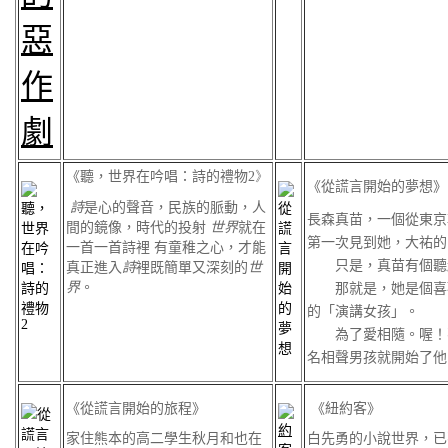
《聽，世界在吟唱：詩的禮物
2》
《從謊言開始的夢想》
詩
是心的聲音，民族的脈動，人
長森真苗，一個從東京
間的鏡像，時代的投射
世界
就在
第一次見到她，大祐的
一首一首詩裡 有童稚之心，才能
只是，真苗有個聽
真正進入
詩
裡既簡單又深刻的
世
界
。
那就是，她是個喜歡
的「演講女孩」。
為了愛相隨。喔！不
名相聲男孩就開始了他
《從謊言開始的旅程》
《紐約客》
家住熊本的高二學生秋月和也在
白先勇的小說世界，已