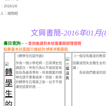
2016/1/8
佈人：胡明昭
文興書簡-
2016年01月(8
書目查詢
－－查詢後請到本校圖書館辦理借閱
點擊書本封面圖示連結到
博客來
書籍館
《轉學生的惡作劇》
《一個沒有霸凌的教室
作為一個小學老師，日高博史低
因霸凌而失去獨生女的
調度日，所有行為以不接到家長
講，
投訴為最高準則，校長關愛的眼
告訴我們霸凌的因
神也請不要看過來。但是，新來
的轉學生石場寅之助，似乎不想
讓他這麼好過……