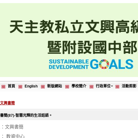
首頁
English
新版網站
學校簡介
行政單位
活動剪影
4文興書簡
書簡(87)-智慧光輝的生活話語。
型：文興書簡
： 教資中心