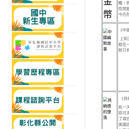
觸、
性問
今仍
《中
上知
栽在
默只
《貝
有一
耶可
了尋
美國