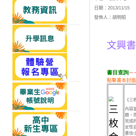
日期：2013/11/15
發佈人：胡明昭
文興書
書目查詢
－
點擊書本封面
《三
內容
題，
完成
女性
書信