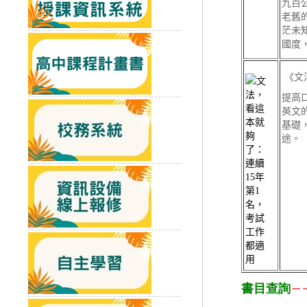
九百
老舊
茫未
國度，
《文
提高
英文
基礎
途。
書目查詢
－