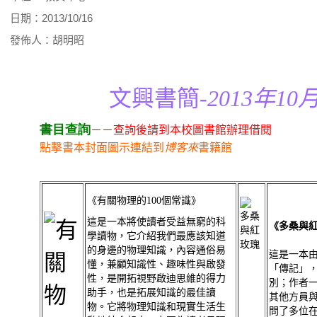
日期：2013/10/16
發佈人：胡明昭
文興書簡-
2013年10月
書目查詢
－－查詢後請到本校圖書館辦理借閱
點擊書本封面圖示連結到
博客來
書籍館
《有關物理的100個常識》
這是一本將使讀者受益無窮的科
《多桑與
學讀物，它介紹我們最應該知道
的身邊的物理知識，內容通俗易
這是一本
懂，兼顧知識性、趣味性與啟發
「傳記」
性，是開拓視野啟迪思維的得力
別；作者
助手，也是拓展知識的最佳讀
其他方員
物。它將物理知識和現實生活生
問了多位