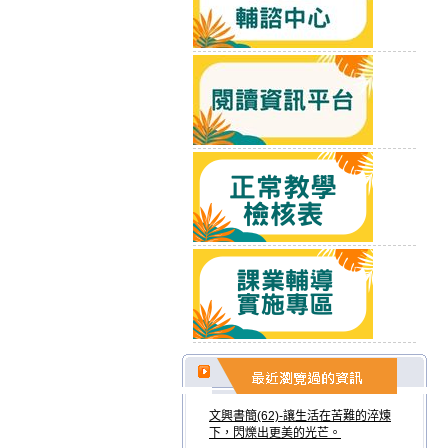
文興書簡(62)-讓生活在苦難的淬煉
下，閃爍出更美的光芒。