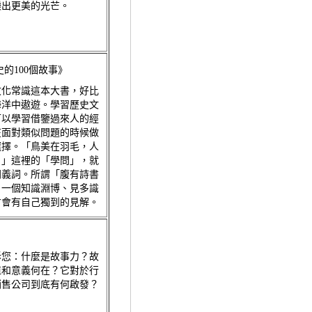
爍出更美的光芒。
的100個故事》
文化常識這本大書，好比
海洋中遨遊。學習歷史文
可以學習借鑒過來人的經
在面對類似問題的時候做
選擇。「鳥美在羽毛，人
。」這裡的「學問」，就
同義詞。所謂「腹有詩書
；一個知識淵博、見多識
才會有自己獨到的見解。
》
訴您：什麼是故事力？故
值和意義何在？它對於行
銷售公司到底有何啟發？