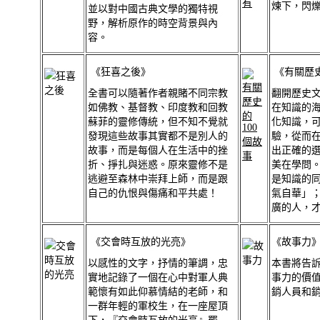
煉下，閃
並以對中國古典文學的獨特視
野，解析原作的時空背景與內
容。
《狂喜之後》
《有關歷史
全書可以隨著作者親賭不同宗教
翻開歷史
如佛教、基督教、印度教和回教
在知識的
蘇菲的靈修傳統，但不知不覺就
化知識，
發現這些故事其實都不是別人的
驗，從而
故事，而是每個人在生活中的挫
出正確的
折、掙扎與迷惑。原來靈修不是
美在學問
逃避至森林中崇拜上師，而是跟
是知識的
自己的仇恨與傷痛和平共處！
氣自華」
廣的人，
《交會時互放的光亮》
《故事力
以感性的文字，抒情的筆調，忠
本書將告
實地記錄了一個在心中對軍人典
事力的價
範懷有如此仰慕情結的老師，和
銷人員和
一群年輕的軍校生，在一座屋頂