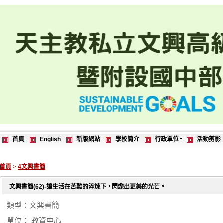
首頁
English
新版網站
學校簡介
行政單位
活動剪影
首頁
>
4文興書簡
文興書簡(62)-讓生活在苦難的淬煉下，閃爍出更美的光芒。
類型：文興書簡
單位： 教資中心