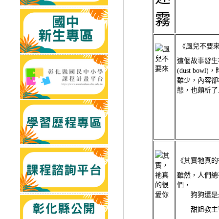
《風兒不要
這個故事發生
(dust bo
雖少，內容卻
態，也頗析了
《其實牠真的
雖然，人們總
們，
狗狗還是永
甜姐教主曹