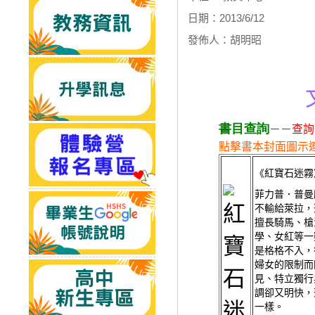
日期：2013/6/12
發佈人：胡明昭
書目查詢
－－查詢
點擊書本封面圖示
《
紅寶石迷霧
菲力普．普曼
不輸給萊拉，
擅長騎馬、槍
學、女紅等一
是格格不入，
婦女的限制而
見、特立獨行
調卻又明快，
一樣。