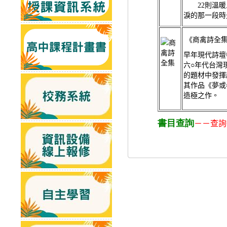
22則溫暖
淚的那一段時
《商禽詩全
早年現代詩壇
六○年代台灣
的題材中發揮
其作品《夢或
造極之作。
書目查詢
－－查詢