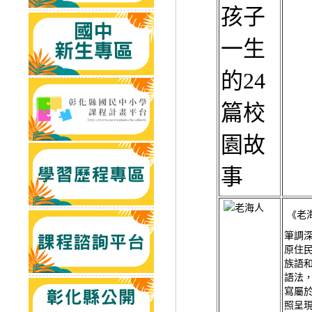
《老
筆調
原住
族語
語法
寫屬
照呈