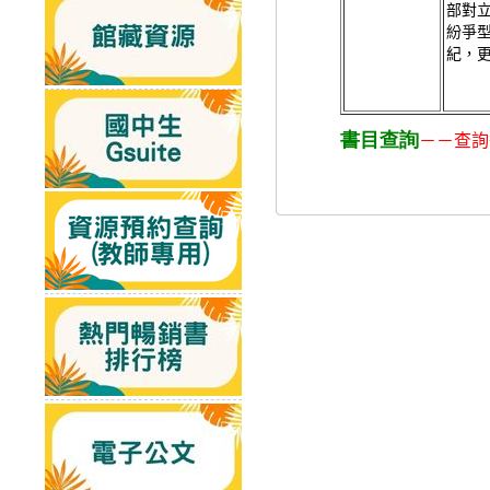
部對
紛爭
紀，
書目查詢
－－查詢