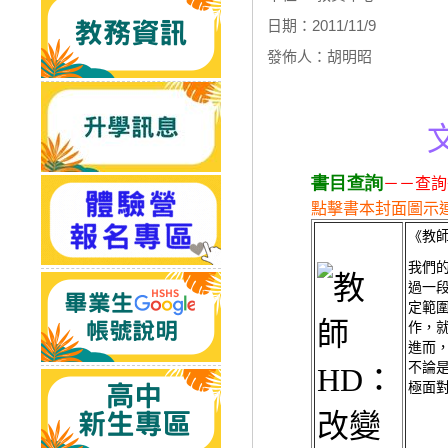
日期：2011/11/9
發佈人：胡明昭
書目查詢
－－查詢
點擊書本封面圖示
《教
我們
過一
定範
作，
進而
不論
極面