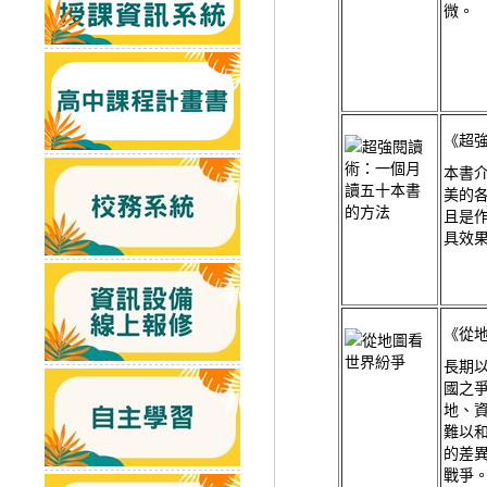
微。
《超
本書介
美的
且是
具效
《從
長期
國之
地、
難以
的差
戰爭