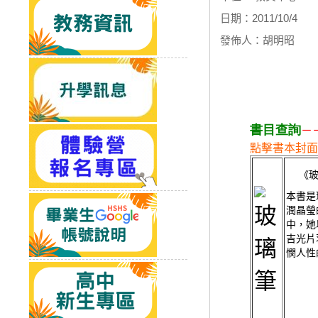
日期：2011/10/4
發佈人：胡明昭
書目查詢
－
點擊書本封面
《玻
本書是
潤晶瑩
中，她
吉光片
憫人性