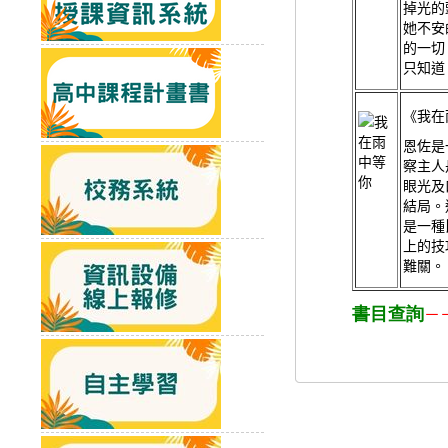
掉光的
她不安
的一切
只知道
《我在
恩佐是
察主人
眼光及
結局。
是一種
上的技
難關。
書目查詢
－