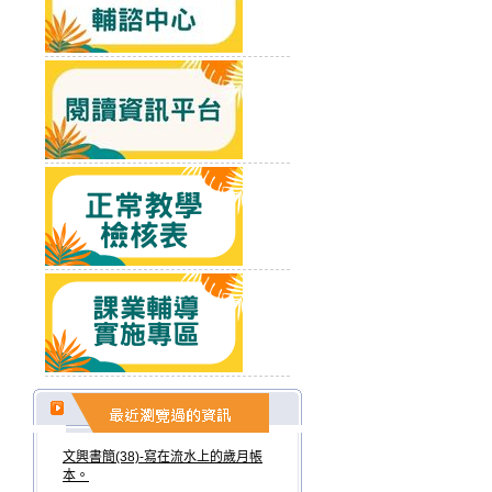
文興書簡(38)-寫在流水上的歲月帳
本。