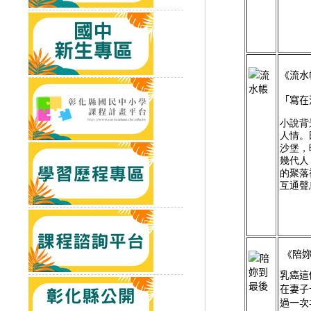
《流水
「寫在
小說背
人情。
沙堡，
幾代人
的聚落
互通聲
《陪妳
乳癌這
在妻子
過一次