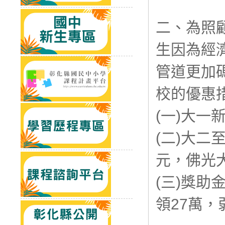
二、為照
生因為經
管道更加
校的優惠
(一)大一
(二)大二
元，佛光
(三)獎
領27萬，