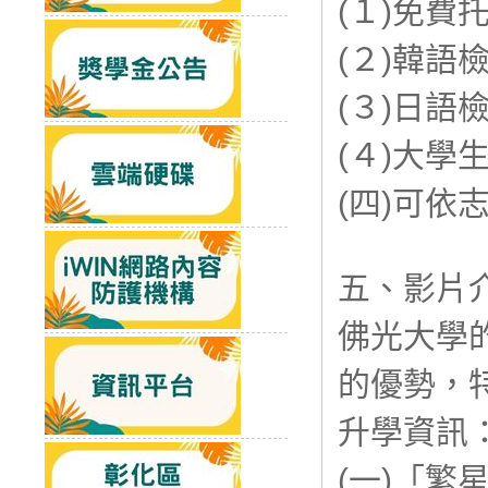
(１)免費
(２)韓語
(３)日語
(４)大學
(四)可依
五、影片
佛光大學
的優勢，
升學資訊
(一)「