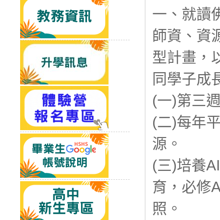
一、就讀
師資、資
型計畫，
同學子成
(一)第
(二)每年
源。
(三)培養
育，必修A
照。