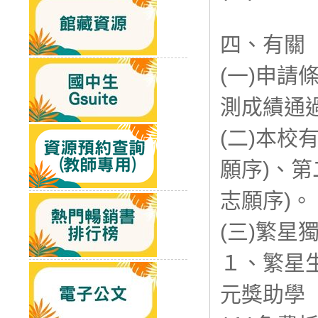
四、有關
(一)申請
測成績通
(二)本校
願序)、第
志願序)。
(三)繁星
１、繁星
元獎助學