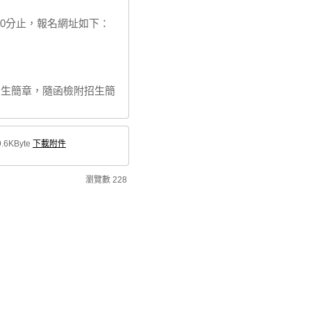
時30分止，報名網址如下：
招生簡章，隨函檢附招生簡
.6KByte
下載附件
瀏覽數
228