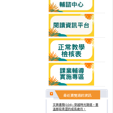
文興書簡(104)--穿越時光隧道，重
溫那段青澀的成長歲月。