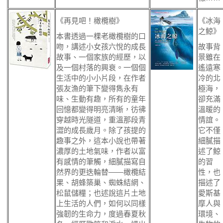
《再見吧！橄欖樹》
《冰海
之鯨》
本書透過一棵老橄欖樹的口
吻，講述小女孩六悅的成長
故事背
故事、一個家族的經歷，以
景雖在
及一個村落的興衰。一個個
遙遠寒
生活中的小小片段，在作者
冷的北
張友漁的筆下變得雋永有
極海，
味、生動有趣，所有的童年
卻充滿
回憶都變得明亮清晰，彷彿
溫暖的
穿越時光隧道，重溫那段青
情誼。
澀的成長歲月。除了孩提的
它不僅
趣事之外，這本小說也帶著
細膩描
濃厚的土地氣味，作者以富
述了鯨
有感情的筆觸，細膩描寫自
的習
然界的更迭輪替——橄欖結
性，也
果、胡蜂築巢、蜘蛛結網、
描述了
松鼠儲糧；也述說這片土地
愛斯基
上生活的人們，如何以同樣
摩人與
強韌的生命力，度過春夏秋
環境、