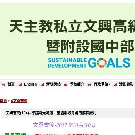
首頁
English
新版網站
學校簡介
行政單位
活動剪影
首頁
>
4文興書簡
文興書簡(104)--穿越時光隧道，重溫那段青澀的成長歲月。
文興書簡-
2017年10月(104)