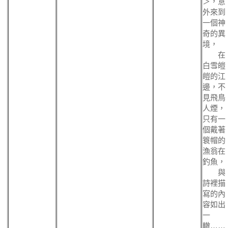
＞，意
外來到
一個神
奇的異
境，
在
白雪皚
皚的江
邊，不
見飛鳥
人煙，
只有一
個戴著
簑帽的
漁翁在
釣魚，
與
詩裡描
寫的內
容如出
一
轍……