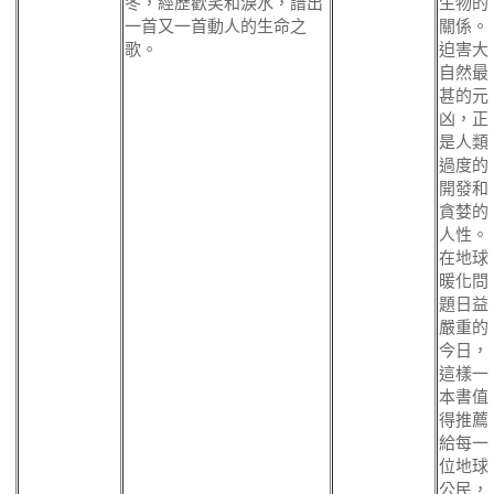
冬，經歷歡笑和淚水，譜出
生物的
一首又一首動人的生命之
關係。
歌。
迫害大
自然最
甚的元
凶，正
是人類
過度的
開發和
貪婪的
人性。
在地球
暖化問
題日益
嚴重的
今日，
這樣一
本書值
得推薦
給每一
位地球
公民，