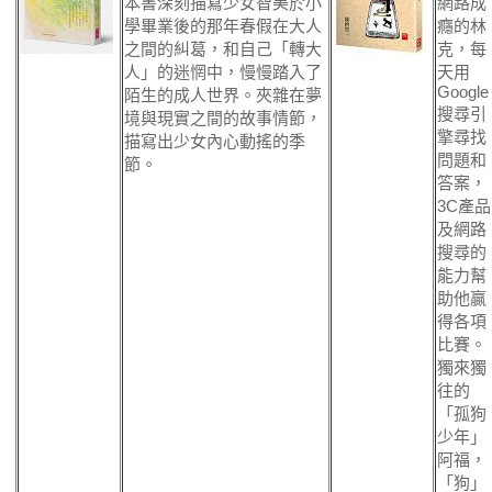
本書深刻描寫少女智美於小
網路成
學畢業後的那年春假在大人
癮的林
之間的糾葛，和自己「轉大
克，每
人」的迷惘中，慢慢踏入了
天用
Google
陌生的成人世界。夾雜在夢
搜尋引
境與現實之間的故事情節，
擎尋找
描寫出少女內心動搖的季
問題和
節。
答案，
3C產品
及網路
搜尋的
能力幫
助他贏
得各項
比賽。
獨來獨
往的
「孤狗
少年」
阿福，
「狗」