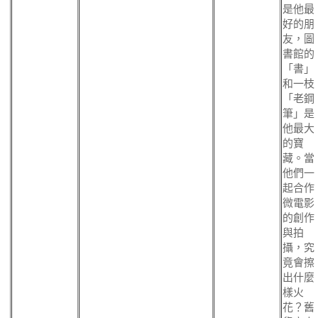
是他最
好的朋
友，圖
書館的
「書」
和一枝
「老鋼
筆」是
他最大
的寶
藏。當
他們一
起合作
微電影
的創作
與拍
攝，究
竟會擦
出什麼
樣火
花？舊