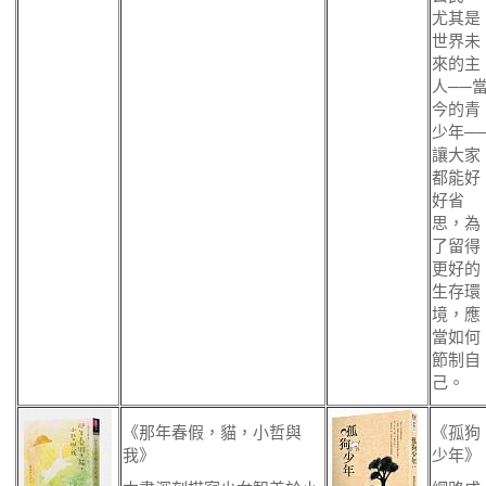
尤其是
世界未
來的主
人──
今的青
少年─
讓大家
都能好
好省
思，為
了留得
更好的
生存環
境，應
當如何
節制自
己。
《那年春假，貓，小哲與
《孤狗
我》
少年》