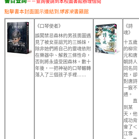
書目查詢
－－查詢後請到本校圖書館辦理借閱
點擊書本封面圖示連結到
博客來
書籍館
《口琴使者》
《詩
魂》
誤闖禁忌森林的男孩奧圖遇
見了被女巫詛咒的三姊妹，
十五歲
除非她們將自己的靈魂依附
的柳宗
在樂器中、解救三條性命，
元和唐
否則將永遠受困森林。數十
朝詩人
年後，一把神祕的口琴輾轉
同名同
落入了三個孩子手裡……
姓，卻
對唐詩
一竅不
通。
直
到某
天，他
成功背
會了＜
江雪