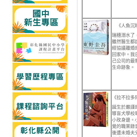
《人魚沉
瑞穗溺水了
雖然醫生都
經協議離婚
回家中。我
己公司的最
生命跡象。
《拉不拉多
誕生於嚴謹
導盲犬學校
小玫身邊。
覺的職業錄
後遭未婚夫