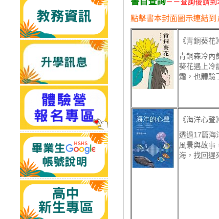
書目查詢
－－查詢後請到
點擊書本封面圖示連結到
《青銅葵花
青銅森冷內
葵花遇上冷
霜，也體驗
《海洋心聲
透過17篇
風景與故事
海，找回遲