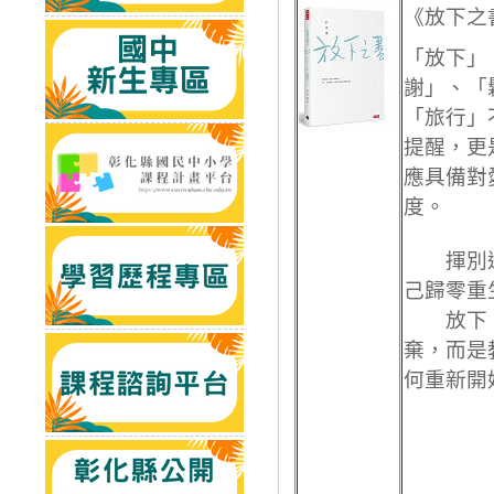
《放下之
「放下」
謝」、「
「旅行」
提醒，更
應具備對
度。
揮別過
己歸零重
放下，
棄，而是
何重新開