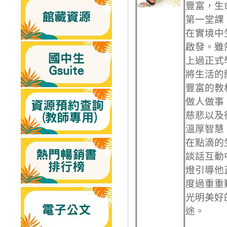
豐富，生
第一堂課
在實境中
啟發。雖
上過正式
將生活的
豐富的教
做人做事
慈悲以及
溫厚智慧
在點滴的
談話互動
燈引導他
度過重重
光明美好
途。