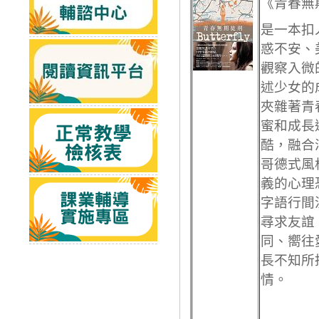
《青春無
是一本扣
惑不安、
觀察入微
述少女的
夾雜著青
蜜和成長
酷，融合
哥德式風
義的心理
字語行間
尋求友誼
同、嚮往
長不知所
情。