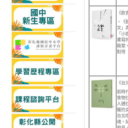
《飲
，《
文」
「小
書寫
殿堂
對待
《台
若時
食物
人通
暖的
台北
魂，
發亮