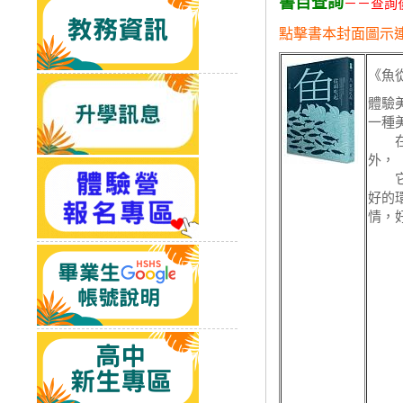
書目查詢
－－查詢
點擊書本封面圖示
《魚
體驗
一種
在好
外，
它還
好的
情，