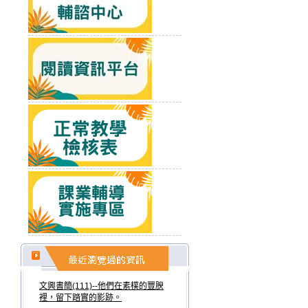
文興書簡(111)--他們在素樸的豐腴
裡，留下踏實的影跡。