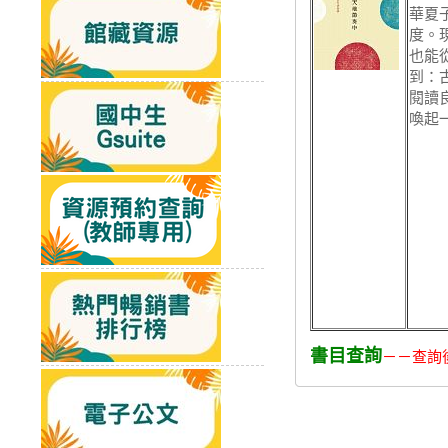
華夏
度。
也能
到：
閱讀
喚起
書目查詢
－－查詢