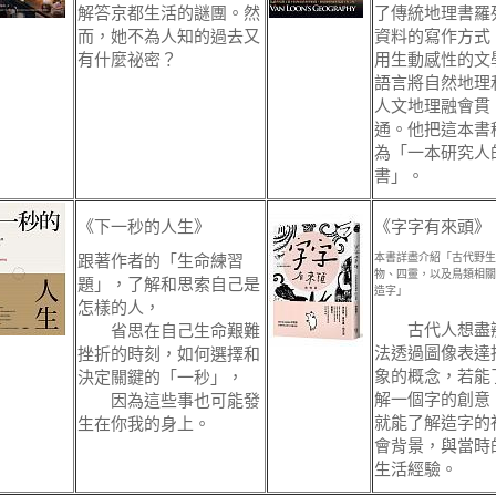
解答京都生活的謎團。然
了傳統地理書羅
而，她不為人知的過去又
資料的寫作方式
有什麼祕密？
用生動感性的文
語言將自然地理
人文地理融會貫
通。他把這本書
為「一本研究人
書」。
《下一秒的人生》
《字字有來頭》
跟著作者的「生命練習
本書詳盡介紹「古代野生
物、四靈，以及鳥類相關
題」，了解和思索自己是
造字」
怎樣的人，
古代人想盡
省思在自己生命艱難
法透過圖像表達
挫折的時刻，如何選擇和
象的概念，若能
決定關鍵的「一秒」，
解一個字的創意
因為這些事也可能發
就能了解造字的
生在你我的身上。
會背景，與當時
生活經驗。