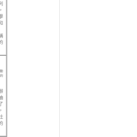
列
，
學
和
稱
的
動
的
辦
抽
了
，
社
的