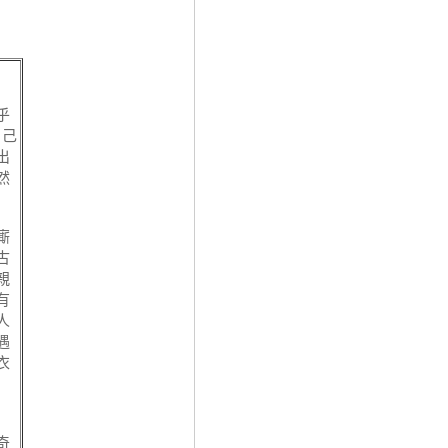
乎
自己
出
然
廝
古
親
有
人
遇
衣
奇