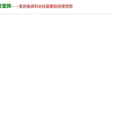
目查詢
－－查詢後請到本校圖書館辦理借閱