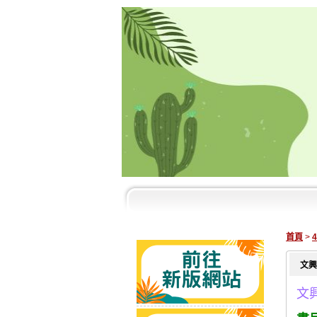
首頁
>
文興
文