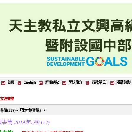
首頁
English
新版網站
學校簡介
行政單位
活動剪影
4文興書簡
書簡(117)--「生命練習題」。
興書簡-
2019年1月(117)