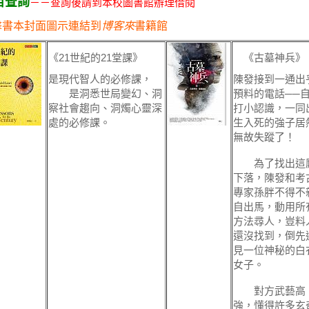
目查詢
－－查詢後請到本校圖書館辦理借閱
擊書本封面圖示連結到
博客來
書籍館
《21世紀的21堂課》
《古墓神兵》
是現代智人的必修課，
陳發接到一通出
是洞悉世局變幻、洞
預料的電話──
察社會趨向、洞燭心靈深
打小認識，一同
處的必修課。
生入死的強子居
無故失蹤了！
為了找出這
下落，陳發和考
專家孫胖不得不
自出馬，動用所
方法尋人，豈料
還沒找到，倒先
見一位神秘的白
女子。
對方武藝高
強，懂得許多玄