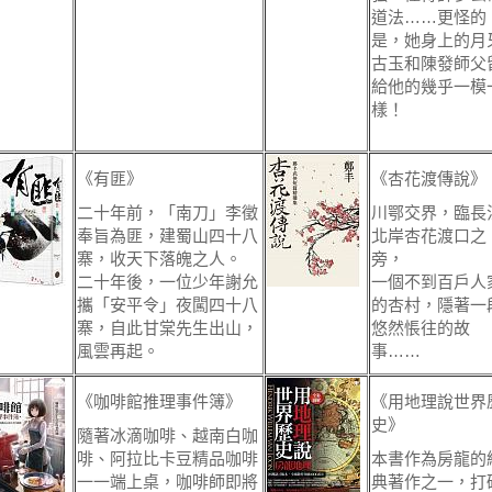
道法……更怪的
是，她身上的月
古玉和陳發師父
給他的幾乎一模
樣！
《有匪》
《杏花渡傳說》
二十年前，「南刀」李徵
川鄂交界，臨長
奉旨為匪，建蜀山四十八
北岸杏花渡口之
寨，收天下落魄之人。
旁，
二十年後，一位少年謝允
一個不到百戶人
攜「安平令」夜闖四十八
的杏村，隱著一
寨，自此甘棠先生出山，
悠然悵往的故
風雲再起。
事……
《咖啡館推理事件簿》
《用地理說世界
史》
隨著冰滴咖啡、越南白咖
啡、阿拉比卡豆精品咖啡
本書作為房龍的
一一端上桌，咖啡師即將
典著作之一，打