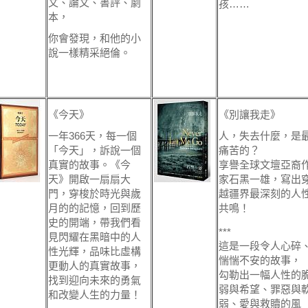
文、論文、書評、劇
孩……
本，
你會發現，和他的小
說一樣精采絕倫。
《今天》
《別讓我走》
一年366天，每一個
人，失去什麼，是
「今天」，訴說一個
痛苦的？
真實的故事。《今
享譽全球文壇亞裔
天》開啟一扇扇大
家石黑一雄，寫出
門，穿梭於時光與歲
越疆界最深刻的人
月的的記憶，回到歷
共鳴！
史的開端，帶我們看
***
見閃耀在黑暗中的人
這是一段令人心碎
性光輝，品味比虛構
惴惴不安的故事，
更動人的真實故事，
勾勒出一幅人性的
找到迎向未來的勇氣
弱與希望、罪惡與
和改變人生的力量！
弱、愛與救贖的風