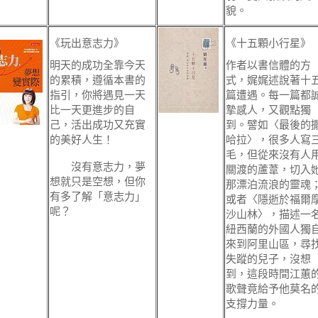
貌。
《玩出意志力》
《十五顆小行星》
明天的成功全靠今天
作者以書信體的方
的累積，遵循本書的
式，娓娓述說著十
指引，你將遇見一天
篇遭遇。每一篇都
比一天更進步的自
摯感人，又觀點獨
己，活出成功又充實
到。譬如〈最後的
的美好人生！
哈拉〉，很多人寫
毛，但從來沒有人
沒有意志力，夢
關渡的蘆葦，切入
想就只是空想，但你
那漂泊流浪的靈魂
有多了解「意志力」
或者〈隱逝於福爾
呢？
沙山林〉，描述一
紐西蘭的外國人獨
來到阿里山區，尋
失蹤的兒子，沒想
到，這段時間江蕙
歌聲竟給予他莫名
支撐力量。