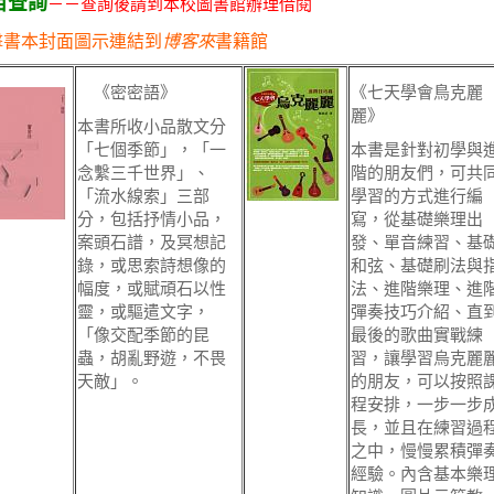
目查詢
－－查詢後請到本校圖書館辦理借閱
擊書本封面圖示連結到
博客來
書籍館
《密密語》
《七天學會鳥克麗
麗》
本書所收小品散文分
「七個季節」，「一
本書是針對初學與
念繫三千世界」、
階的朋友們，可共
「流水線索」三部
學習的方式進行編
分，包括抒情小品，
寫，從基礎樂理出
案頭石譜，及冥想記
發、單音練習、基
錄，或思索詩想像的
和弦、基礎刷法與
幅度，或賦頑石以性
法、進階樂理、進
靈，或驅遣文字，
彈奏技巧介紹、直
「像交配季節的昆
最後的歌曲實戰練
蟲，胡亂野遊，不畏
習，讓學習烏克麗
天敵」。
的朋友，可以按照
程安排，一步一步
長，並且在練習過
之中，慢慢累積彈
經驗。內含基本樂