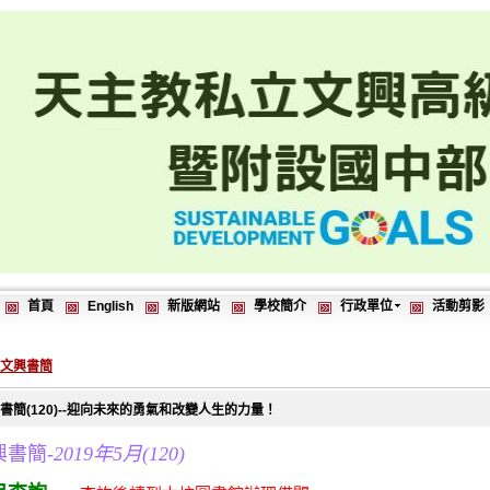
首頁
English
新版網站
學校簡介
行政單位
活動剪影
4文興書簡
書簡(120)--迎向未來的勇氣和改變人生的力量！
興書簡-
2019年5月(120)