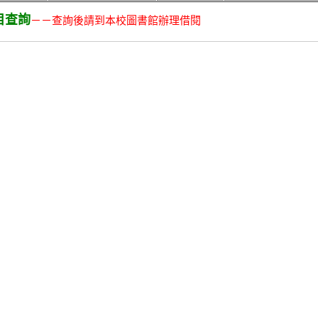
目查詢
－－查詢後請到本校圖書館辦理借閱