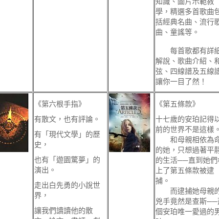
知識、圖片示範教
學，精選多首歌曲
括經典名曲、流行
曲、童謠等。
每首歌都有詳
解說、歌曲介紹、
弦、四線譜及五線
讓你一目了然！
《第六根手指》
《第五條款》
有散文，也有評論。
十七歲的安珀記得
前的世界不是這樣
有「現代文學」的歷
和母親相依為
史，
的她，只想過著平
也有「遊園驚夢」的
的生活──直到她們
演出。
上了第五條款被逮
捕。
走出白先勇的小說世
而逮捕她母親
界，
兇手竟然是查斯──
讓我們讀讀他的散
個安珀唯一愛過的