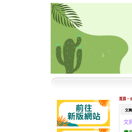
首頁
>
文興
文