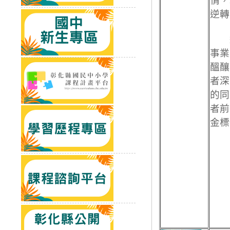
情，
逆轉
這
事業
醞釀
者深
的同
者前
金標