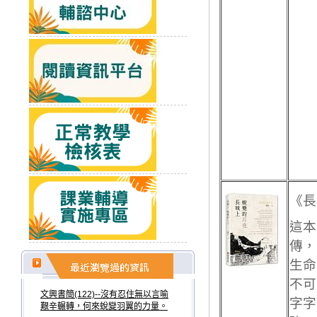
《長
這本
傳，
生命
不可
文興書簡(122)--沒有忍住無以言喻
字字
艱辛輾轉，何來蛻變羽翼的力量。