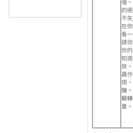
強，
的絕
不失
在你
看一
請你
你的
知道
放。
蟲作
煩，
釀。
輾轉
量。