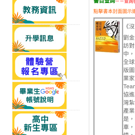
書目查詢
－－查詢
點擊書本封面圖示
《沒
劉金
訪對
中，
全球
版圖
業家
Te
協進
灣紮
產業
是，
車，