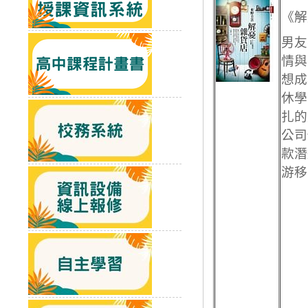
《解
男友
情與
想成
休學
扎的
公司
款潛
游移