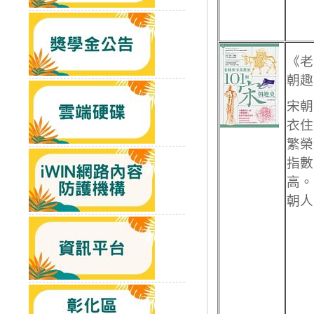
《老
朝趣
宋朝
衣住
繁榮
指數
高。
朝人