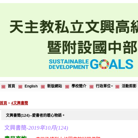
首頁
English
新版網站
學校簡介
行政單位
活動剪影
首頁
>
4文興書簡
文興書簡(124)--愛書者的暖心物語。
文興書簡-
2019年10月(124)