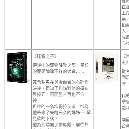
要
在
上
梁
怕
人
成
心
《迷霧之子》
《
史
傳說中的聖物降臨之際，奏起
的竟是陣陣不祥的樂音……
從
到
瓦希黎恩在與索血者的心碎對
灣
決後，得知了和諧對他的擺布
每
與操弄，因而誓言再也不信
代
神！
華
但神的一名坎得拉使者，卻為
迭
他帶來了失蹤已久的姊姊──黛
為
兒欣的下落，
開
他為此離開了依藍戴，前往外
台