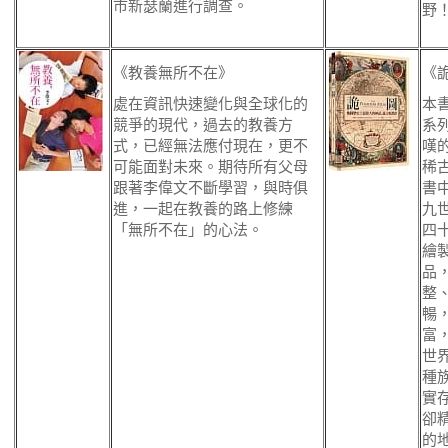
市新瑟蘭進行調查。
野
《教養無所不在》
《
處在資訊快速變化與全球化的
本
競爭的現代，過去的教養方
系
式，已經無法應付現在，更不
嘆
可能面對未來。期待所有父母
稀
跟著李偉文不斷學習，與時俱
書
進，一起在教養的路上修練
九
「無所不在」的心法。
四
繪
品
整
暢
富
世
種
實
卻
的