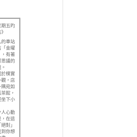
星期五旳
店》
凡的車站
店「金曜
」，有著
可思議的
說。
同於樸實
外觀，店
一隅宛如
舊茶館，
迎坐下小
。
令人心動
是，在這
「絕對」
找到你想