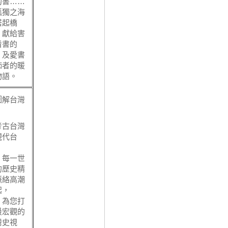
的書……
孤獨之海
搭起橋
，獻給害
看書的
，及愛書
痴者的暖
物語。
圖解台灣
》
考古台灣
現代台
，
一世
的歷史精
脈絡高潮
起，
您打
最宏觀的
灣史視