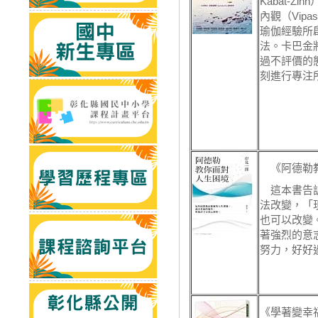
Kabat-Z
內觀（Vipa
瑜伽經驗所
法。卡巴金
過不評價的
刻進行專注
《阿德勒教
這本書告訴
法改變，「
也可以改變
著強烈的意
努力，好好
《學著變幸