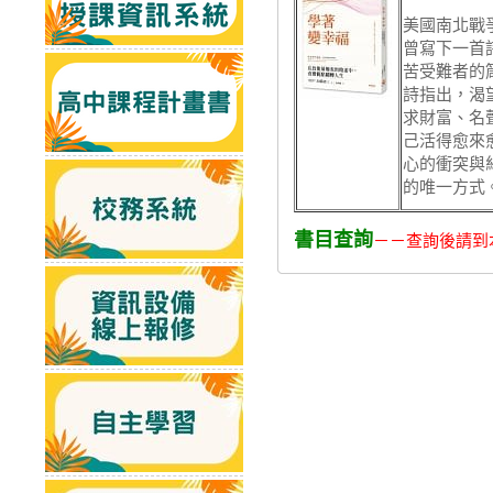
美國南北戰
曾寫下一首
苦受難者的
詩指出，渴
求財富、名
己活得愈來
心的衝突與
的唯一方式
書目查詢
－－查詢後請到