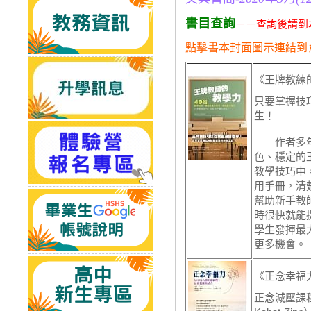
書目查詢
－－查詢後請到
點擊書本封面圖示連結到
《王牌教練
只要掌握技
生！
作者多年
色、穩定的
教學技巧中
用手冊，清
幫助新手教
時很快就能
學生發揮最
更多機會。
《正念幸福
正念減壓課程