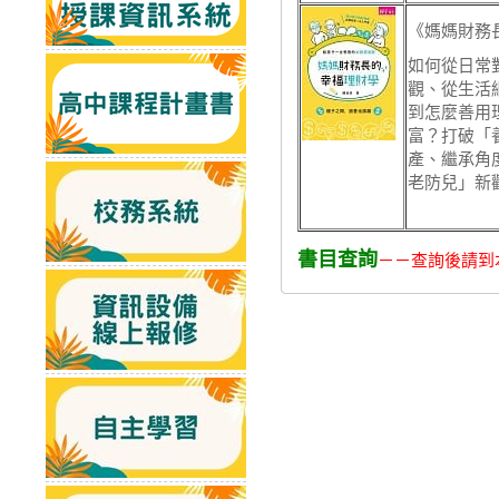
《媽媽財務
如何從日常
觀、從生活
到怎麼善用
富？打破「
產、繼承角
老防兒」新
書目查詢
－－查詢後請到