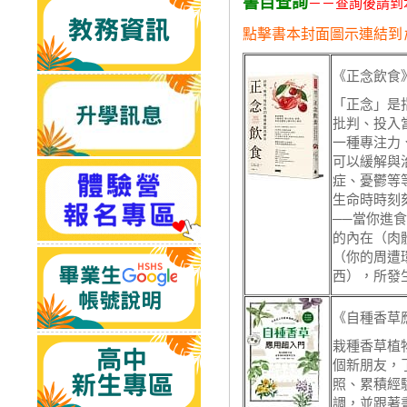
書目查詢
－－查詢後請到
點擊書本封面圖示連結到
《正念飲食
「正念」是
批判、投入
一種專注力
可以緩解與
症、憂鬱等
生命時時刻
──當你進
的內在（肉
（你的周遭
西），所發
《自種香草
栽種香草植
個新朋友，
照、累積經
調，並跟著