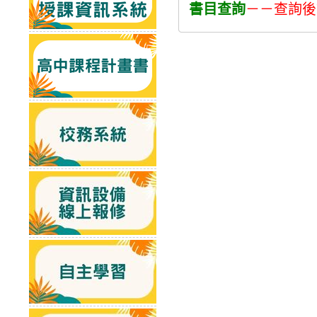
書目查詢
－－查詢後