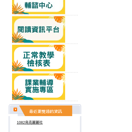
1082烏克麗麗社