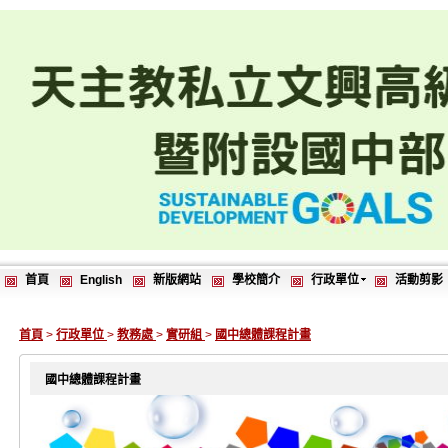
首頁
English
新版網站
學校簡介
行政單位
活動剪影
首頁
>
行政單位
>
教務處
>
實研組
>
國中總體課程計畫
國中總體課程計畫