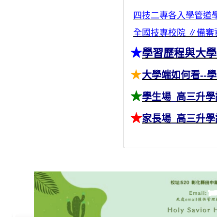
四技二專各入學管道
全國技專校院
∥
備審
★
學習歷程與大學
★
大學端如何看--
★
學生場_高三升學
★
家長場_高三升學