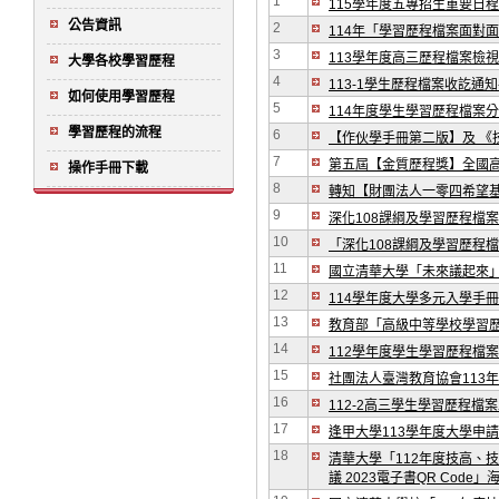
1
115學年度五專招生重要日
公告資訊
2
114年「學習歷程檔案面對
3
113學年度高三歷程檔案檢
大學各校學習歷程
4
113-1學生歷程檔案收訖通知
如何使用學習歷程
5
114年度學生學習歷程檔案
學習歷程的流程
6
【作伙學手冊第二版】及 《
7
第五屆【金質歷程獎】全國
操作手冊下載
8
轉知【財團法人一零四希望
9
深化108課綱及學習歷程檔
10
「深化108課綱及學習歷程
11
國立清華大學「未來議起來
12
114學年度大學多元入學手冊
13
教育部「高級中等學校學習
14
112學年度學生學習歷程檔
15
社團法人臺灣教育協會113
16
112-2高三學生學習歷程檔案
17
逢甲大學113學年度大學申
18
清華大學「112年度技高、
議 2023電子書QR Code」